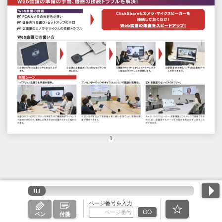
1
ページ番号を入力
GO
ペン
付箋