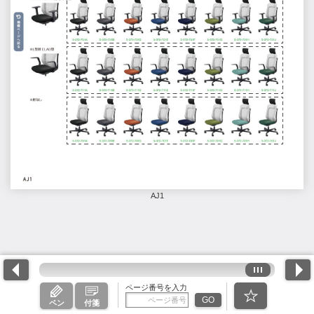
AJ1
ページ番号を入力
GO
ペン
付箋