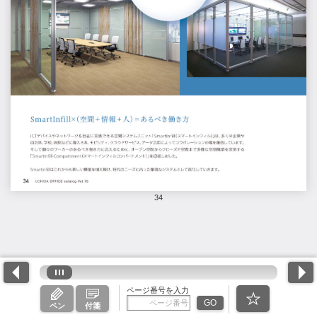
34
ページ番号を入力
GO
ペン
付箋