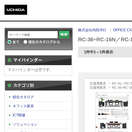
株式会社内田洋行
OFFICE CA
RC-36÷RC-16N／RC-
1件中1～1件表示
マイバインダーは空です。
応接用家具
RC-41／RC-
応接用家具
RC-36÷RC-1
カテゴリ別
総合カタログ
オフィス家具
ICT関連
ソリューション