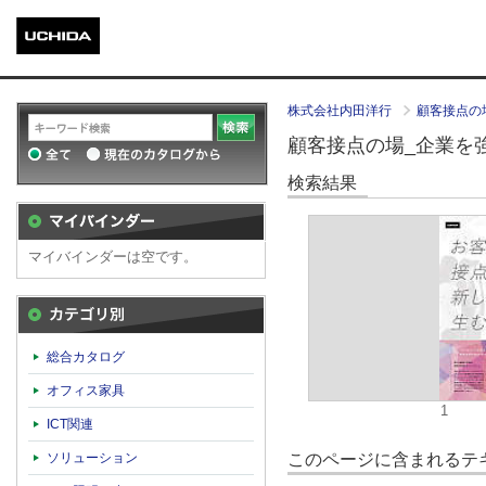
株式会社内田洋行
顧客接点の
顧客接点の場_企業を強
検索結果
マイバインダーは空です。
カテゴリ別
総合カタログ
オフィス家具
1
ICT関連
このページに含まれるテキ
ソリューション