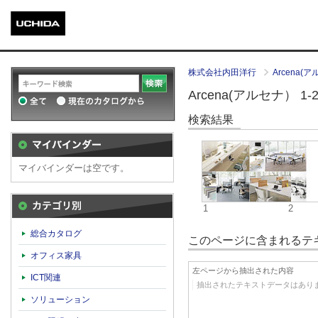
株式会社内田洋行
Arcena(
Arcena(アルセナ） 1-2(
検索結果
マイバインダーは空です。
1
2
カテゴリ別
総合カタログ
このページに含まれるテキ
オフィス家具
左ページから抽出された内容
ICT関連
抽出されたテキストデータはあり
ソリューション