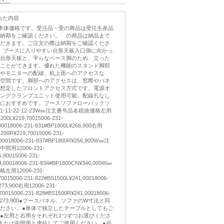
れた内容
き本体価格です。受注品・受の商品は受注生産品
納期をご確認ください。 の商品は納品まで
だきます。ご注文の際は納期をご確認くださ
ク］ブースに入りやすい台形天板入口側に向かっ
台形天板と、平らなベース脚のため、立った
ことができます。優れた機能のスタンド脚部
やモニターの配線、机上面へのアクセスな
空間です。脚部へのアクセスは、窓際やパネ
想定したフロントアクセス方式です。電源オ
ングクランプユニット使用可能。配線孔なし
におすすめです。ブースソファローバックソ
11-22-12-23W㎜注文番号品名税抜価格左用
200L¥219,70015006-231-
80018006-231-831#BP1800L¥266,900右用
200R¥219,70015006-231-
,80018006-231-837#BP1800R¥266,900W㎜注
用12006-231-
,80015006-231-
4,60018006-231-834#BP1800CN¥346,000W㎜
用12006-231-
70015006-231-822#BS1500L¥241,00018006-
273,900右用12006-231-
70015006-231-828#BS1500R¥241,00018006-
00R¥273,900●ブースパネル、ソファのW寸法と同
ださい。●単体で独立したテーブルとしてもご
●左用と右用をそれぞれ1つずつお選びくださ
または中間用と連結してご使用ください。●必