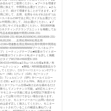
み合わせてご使用ください。●ブースを増連す
用に加えて、中間用をお選びください。●さら
ことで、続けて増連することができます。●ブ
用に対して、左用、右用をそれぞれ1台ずつお
ースパネルのW寸法と同じサイズをお選びくだ
ル中間用に対して、2台お選びください。●ブ
と同じサイズをお選びください。BS1800R施
369コネクティングクランプユニットを掲載してお
品名税抜価格中間用12006-231-
015006-231-801#LB1500¥241,00018006-231-
3,900LB1200……左用右用600右用左用
2230+2190×増連数右用左用600左用中間用中間用右
00W+40WW+40WWWWWWWWブースパネルブー
プ）ミーティングテーブル■軽量ホワイトボー
P.634軽量ホワイトボードALボードを詳しく掲載
イプW1706×H600受6-193-
W1706×D15×H600㎜●2.5㎏パネル仕様●本体／布
ームクッション ●脚端／ABS樹脂成形品カラ
してください。□カラーバリエーション0ブラッ
ルー（NB）1グレイ（GR）4ピーコック
G）7シェルピンク（SPI）8ペールイエロー
C-235）●ポリエステル76%、再生ポリエステ
®）モニターフレーム仕様●抜け止めを緩めるだけ
降ろしてメンテナンス可能。●対応モニター／
以下※モニターが天板に収まる40型以下推奨※モ
よっては取り付けできない場合があります。
ただくか、モニターメーカーにお問い合わせ
めは必ず正しく挿入してください。モニター
セットされていることの確認も兼ねていま
チ25㎜、8段階対応モニター／VESA規格