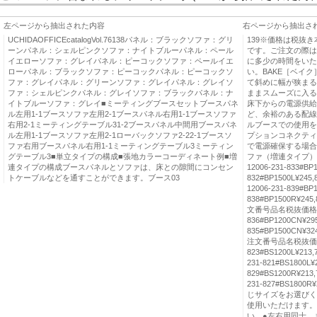
左ページから抽出された内容
右ページから抽出さ
UCHIDAOFFICEcatalogVol.76138パネル：ブラックソファ：グリ
139※価格は税抜
ーンパネル：シェルピンクソファ：ナイトブルーパネル：ペール
です。ご注文の際は
イエローソファ：グレイパネル：ピーコックソファ：ペールイエ
に多少の時間をいた
ローパネル：ブラックソファ：ピーコックパネル：ピーコックソ
い。BAKE［ベイ
ファ：グレイパネル：グリーンソファ：グレイパネル：グレイソ
て斜めに幅が狭まる
ファ：シェルピンクパネル：グレイソファ：ブラックパネル：ナ
ままスムーズに入る
イトブルーソファ：グレイ■ミーティングブースセットブースパネ
床下からの電源供給
ル左用1-1ブースソファ左用2-1ブースパネル右用1-1ブースソファ
ど、余裕のある配線
右用2-1ミーティングテーブル31-2ブースパネル中間用ブースパネ
ルブースでの使用を
ル左用1-1ブースソファ左用2-1ローバックソファ2-22-1ブースソ
プションコネクティ
ファ右用ブースパネル右用1-1ミーティングテーブル3ミーティン
で電源確保する場合
グテーブル3■単立タイプの構成■張地カラーコーディネート例■増
ファ（増連タイプ）1-
連タイプの構成ブースパネルとソファは、床との隙間にコンセン
12006-231-833#BP1
トケーブルなどを通すことができます。ブース03
832#BP1500L¥245,
12006-231-839#BP1
838#BP1500R¥245
文番号品名税抜価格中間
836#BP1200CN¥295
835#BP1500CN¥32
注文番号品名税抜価格左
823#BS1200L¥213,
231-821#BS1800L¥
829#BS1200R¥213,
231-827#BS18
じサイズをお選びく
使用いただけます。
い。●左右用同士、