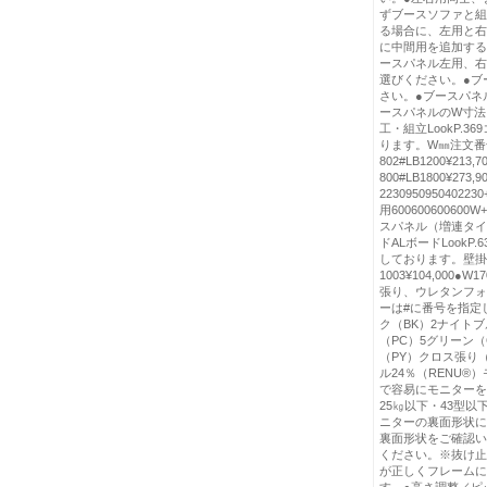
ずブースソファと組
る場合に、左用と右
に中間用を追加する
ースパネル左用、右
選びください。●ブ
さい。●ブースパネ
ースパネルのW寸法
工・組立LookP.
ります。W㎜注文番号
802#LB1200¥213,70
800#LB1800¥27
223095095040
用6006006006
スパネル（増連タイ
ドALボードLook
しております。壁掛けタ
1003¥104,000●
張り、ウレタンフォ
ーは#に番号を指定
ク（BK）2ナイトブ
（PC）5グリーン（
（PY）クロス張り（
ル24％（RENU
で容易にモニターを
25㎏以下・43型
ニターの裏面形状に
裏面形状をご確認い
ください。※抜け止
が正しくフレームに
す。●高さ調整／ピッ