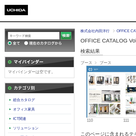
株式会社内田洋行
OFFICE CA
OFFICE CATALOG Vol.
検索結果
ブース
ブース
マイバインダーは空です。
カテゴリ別
総合カタログ
オフィス家具
ICT関連
110
111
ソリューション
このページに含まれるテキ