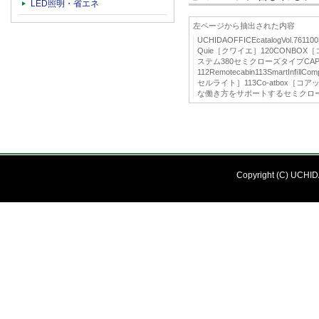
LED照明・省エネ
左ページから抽出された内容
UCHIDAOFFICEcatalogVol.
Quie［クワイエ］120CONBOX
ステム380セミクローズタイプCAP
112Remotecabin113SmartInﬁllC
セルライト］113Co-atbox［コ
な働き方をサポートするセミクロ
Copyright (C) UCHIDA