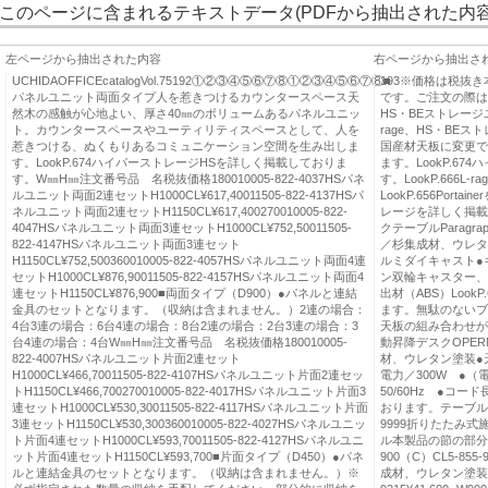
このページに含まれるテキストデータ(PDFから抽出された内容
左ページから抽出された内容
右ページから抽出さ
UCHIDAOFFICEcatalogVol.75192①②③④⑤⑥⑦⑧①②③④⑤⑥⑦⑧■
193※価格は税抜
パネルユニット両面タイプ人を惹きつけるカウンタースペース天
です。ご注文の際は納期
然木の感触が心地よい、厚さ40㎜のボリュームあるパネルユニッ
HS・BEストレージユ
ト。カウンタースペースやユーティリティスペースとして、人を
rage、HS・BE
惹きつける、ぬくもりあるコミュニケーション空間を生み出しま
国産材天板に変更で
す。LookP.674ハイパーストレージHSを詳しく掲載しておりま
ます。LookP.6
す。W㎜H㎜注文番号品 名税抜価格180010005-822-4037HSパネ
す。LookP.666
ルユニット両面2連セットH1000CL¥617,40011505-822-4137HSパ
LookP.656Port
ネルユニット両面2連セットH1150CL¥617,400270010005-822-
レージを詳しく掲載し
4047HSパネルユニット両面3連セットH1000CL¥752,50011505-
クテーブルParag
822-4147HSパネルユニット両面3連セット
／杉集成材、ウレタ
H1150CL¥752,500360010005-822-4057HSパネルユニット両面4連
ルミダイキャスト●
セットH1000CL¥876,90011505-822-4157HSパネルユニット両面4
ン双輪キャスター、
連セットH1150CL¥876,900■両面タイプ（D900）●パネルと連結
出材（ABS）LookP
金具のセットとなります。（収納は含まれません。）2連の場合：
ます。無駄のないブ
4台3連の場合：6台4連の場合：8台2連の場合：2台3連の場合：3
天板の組み合わせが
台4連の場合：4台W㎜H㎜注文番号品 名税抜価格180010005-
動昇降デスクOPE
822-4007HSパネルユニット片面2連セット
材、ウレタン塗装●
H1000CL¥466,70011505-822-4107HSパネルユニット片面2連セッ
電力／300W ●（
トH1150CL¥466,700270010005-822-4017HSパネルユニット片面3
50/60Hz ●コード
連セットH1000CL¥530,30011505-822-4117HSパネルユニット片面
おります。テーブルタイ
3連セットH1150CL¥530,300360010005-822-4027HSパネルユニッ
9999折りたたみ式
ト片面4連セットH1000CL¥593,70011505-822-4127HSパネルユニ
ル本製品の節の部分
ット片面4連セットH1150CL¥593,700■片面タイプ（D450）●パネ
900（C）CL5-855-
ルと連結金具のセットとなります。（収納は含まれません。）※
成材、ウレタン塗装UT-