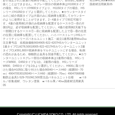
必ず指定された数量の収納を手配してください。部分的に収納を
9215¥41,600●
抜くことはできません。※グレー部分の収納本体はH1000タイプ
国産材活用家具05
の場合、HSシリーズH900タイプより、H1150タイプの場合、HS
シリーズH1050タイプより選択してください。■カウンタースタイ
ルのご紹介両面タイプは片面のみに収納庫を配置してカウンター
のように使用することができます。2∼4連タイプで対応可能で
す。4連の使用例1片側のみ収納庫を配置するケース※①∼④の片
側1列は、必ず収納庫を配置してください。4連の使用例2天板下を
一部開口するケース※①∼④に収納庫を配置した上で⑤∼⑧の任意
の位置に収納庫を配置してください。ハイパーストレージHSユー
ティリティシリーズパネルユニット施工・組立1連用2連用W㎜D㎜
注文番号品 名税抜価格9004905-822-4207HSカウンターユニット
1連タイプCL¥278,50018005-822-4217HSカウンターユニット2連
タイプCL¥391,800※収納本体をマルチユニットにする場合、転倒
の恐れがあるため、移動防止金具を別途手配してください。■カウ
ンターユニット※グレー部分の収納本体は1連用の場合、HSシリ
ーズW900、D450タイプを1台。2連用の場合、HSシリーズ
W900、D450タイプを2台より選択してください。H900に取り付
けた場合H1050に取り付けた場合90040ベースH60（範囲50∼70
㎜）490470530105040ベースH60（範囲50∼70㎜）490470680移
動防止金具1-529-7010¥2,500受注品パネルユニット仕様 ●パネ
ル／杉集成材、ウレタン塗装 ●パネル厚／40㎜国産材活用家具
05
Copyright (C) UCHIDA YOKO CO., LTD. All rights reserved.