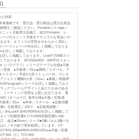
)
れた内容
き本体価格です。受注品・受の商品は受注生産品
をご確認ください。Portainer／L-rage／
ニット天板受注品施工・組立Portainer、L-
ストレージのユニット天板をナチュラルな色あいの
きます。オフィスの空気をやわらかく演出し
74ハイパーストレージHSを詳しく掲載しておりま
L-rageを詳しく掲載しております。
ainerを詳しく掲載しております。LookP.704BEスト
ております。W725620450・600平行スタッ
raph［パラグラフ］シリーズテーブル仕様●天板
ン塗装 ●天板厚／25㎜●脚部／スチール、ア
キャスター／手前2カ所ストッパー付、ウレタ
アジャスト機構4カ所（10㎜）●幕板／樹脂押
.616Paragraphシリーズを詳しく掲載しており
ラックフレームデザインとあたたかみのある
、ミーティング空間を上質に仕立てます。電
RNA2［オペルナ2］基本仕様●天板／杉集成
天板厚／25㎜ ●本体／スチール ●定格消費
電動）定格電圧／100Ｖ ●定格周波数／
長／3mLookP.304OPERNA2を詳しく掲載して
プ別製型番6-173-9999別製型番5-188-
施工・組立■25mmシリーズ■3層パネル3層パネ
はヒノキの枝で埋木処理しています。UT-
9217¥41,600●W900×D450×t25㎜●天板／杉集
900（C）TC5-855-