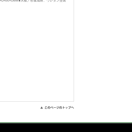
W900×D450×t36㎜●天板／杉集成材、ウレタン塗装