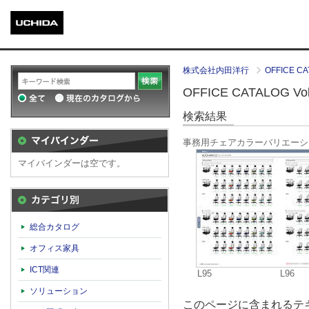
株式会社内田洋行
OFFICE CA
OFFICE CATALOG Vol.
検索結果
事務用チェアカラーバリエーシ
マイバインダーは空です。
カテゴリ別
総合カタログ
オフィス家具
ICT関連
L95
L96
ソリューション
このページに含まれるテキ