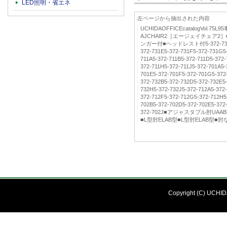
LED照明・省エネ
左ページから抽出された内容
UCHIDAOFFICEcatalogVol
AJCHAIR2［エージェイチェア
ンガー付■ヘッドレスト付5-372-731A5-
372-731E5-372-731F5-372-731G5
711A5-372-711B5-372-711D5-372-
372-711H5-372-711J5-372-701A5-
701E5-372-701F5-372-701G5-372
372-732B5-372-732D5-372-732E5
732H5-372-732J5-372-712A5-372
372-712F5-372-712G5-372-712H5
702B5-372-702D5-372-702E5-372
372-702J■アジャスタブル肘UA
■L型肘ELAB型■L型肘ELAB型
Copyright (C) UCHIDA