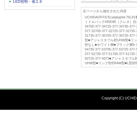
LED照明・省エネ
左ページから抽出された内容
UCHIDAOFFICEcatalogVol
ミドルバックKRENE［クレネ］抗ウ
34705-377-34725-377-34735-377-
377-32705-377-32725-377-32735-
31735-377-30705-377-30725
型■アジャスタブル肘UHW型■リング
肘なし■ホワイト脚■ブラック脚5-377-54
54735-377-53705-377-53725-377-
377-52735-377-51705-377-51725-
50725-377-5073■アジャスタ
UHW型■リング肘ERAW型■L型肘
Copyright (C) UCHIDA