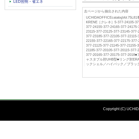
LED照明・省エネ
左ページから抽出された内容
UCHIDAOFFICEcatalogVol
KRENE［クレネ］5-377-24105-377-2
377-24155-377-24165-377-24175-
23115-377-23125-377-23145-377-
377-23185-377-22105-377-22115-
22155-377-22165-377-22175-377-
377-21125-377-21145-377-21155-3
21185-377-20105-377-20115-377-
377-20165-377-20175-377
ャスタブル肘UHB型■リング肘ERA
ックシェル／ハイバック／ブラッ
Copyright (C) UCHIDA