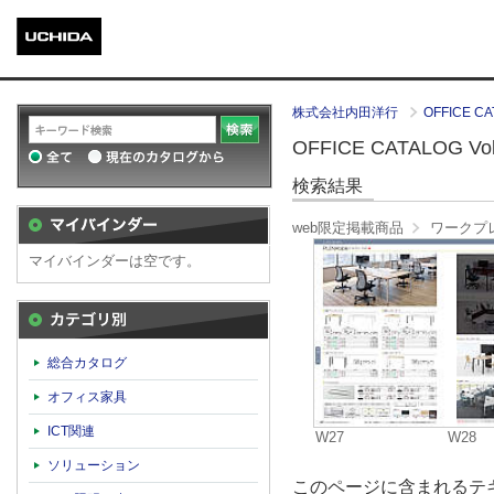
株式会社内田洋行
OFFICE CA
OFFICE CATALOG Vol
検索結果
web限定掲載商品
ワークプ
マイバインダーは空です。
カテゴリ別
総合カタログ
オフィス家具
ICT関連
W27
W28
ソリューション
このページに含まれるテキ