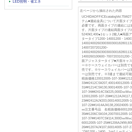
LED照明・省エネ
左ページから抽出された内容
UCHIDAOFFICEcatalogVol
テム■連結金具について片面タイ
必要です。両面タイプの連結には
す。片面タイプの連結両面タイプの連
5240¥2,400●1セット2枚入■
タータイプ1200･14001200・14007
1400240026030030030018280113
14007207201200･
1400240026030030030018280113
1400260100600･7007203101200
面アジャスタータイプ■片面キャ
ー※ケースウェイカバーは別売で
売です。※ケースウェイカバーは
ーは別売です。※3連まで連結可
税抜価格120012005-107-30##1212C
33##2412CS¥207,400140012005-1
31##1214CS¥130,90014005-107-3
107-34##2414CS¥225,00
120012005-107-20##1212AJ¥117,
23##2412AJ¥203,000140012005-1
107-22##1414AJ¥138,20024005-
㎜注文番号品 名税抜価格60012005
35##1206CS¥104,20070012005-10
107-37##1407CS¥114,30
60012005-107-25##1206AJ¥99,80
26##1207AJ¥107,60014005-107
プW1200・1400、1on1ミー