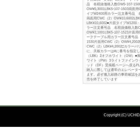
品 名税抜価格入数OW5-107-15
OW¥5,3001LBK5-107-1503両面
イプW2400用カラー注文番号品 名税
両面用CWC（2）OW¥10,6002LBK
LBK¥10,6002■片面タイプW120
ラー注文番号品 名税抜価格入数OW5
OW¥2,1001LBK5-107-1523片面用
ークテーブル用カラー注文番号品 名
1530片面用CWC（2）OW¥4,2002L
CWC（2）LBK¥4,2002□カラ
に、天板カラーは#に番号を指定し
（LBK）2オフホワイト（OW）■
ワイト（PW）3ライトファインウ
ッド（DF）受掲載ページへ戻るPLE
納入に際しては通常のエレベータ
ます。必ず搬入経路の事前確認を
売を終了しています
Copyright (C) UCHIDA