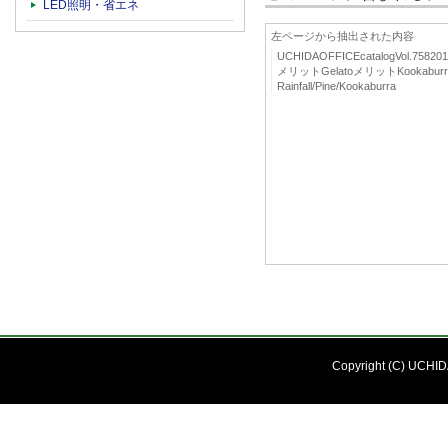
LED照明・省エネ
左ページから抽出された内容
UCHIDAOFFICEcatalogVol.758
メリットGelatoメリットKookaburra/
Rainfall/Pine/Kookaburra
Copyright (C) UCHIDA