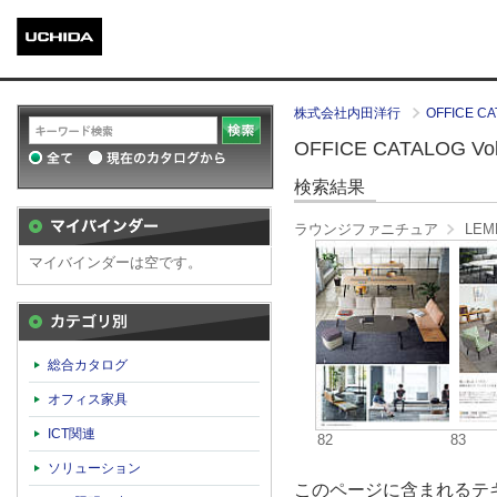
株式会社内田洋行
OFFICE CA
OFFICE CATALOG Vol.
検索結果
ラウンジファニチュア
LEM
マイバインダーは空です。
カテゴリ別
総合カタログ
オフィス家具
ICT関連
82
83
ソリューション
このページに含まれるテキ