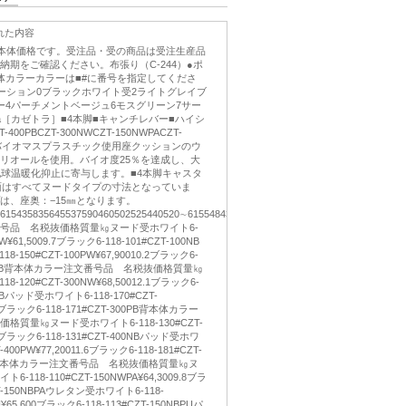
れた内容
き本体価格です。受注品・受の商品は受注生産品
納期をご確認ください。布張り（C-244）●ポ
本体カラーカラーは■#に番号を指定してくださ
ーション0ブラックホワイト受2ライトグレイブ
ー4パーチメントベージュ6モスグリーン7サー
ora［カゼトラ］■4本脚■キャンチレバー■ハイシ
-400PBCZT-300NWCZT-150NWPACZT-
対応バイオマスプラスチック使用座クッションのウ
リオールを使用。バイオ度25％を達成し、大
地球温暖化抑止に寄与します。■4本脚キャスタ
面はすべてヌードタイプの寸法となっていま
は、座奥：−15㎜となります。
615435835645537590460502525440520∼615548435835645590611440520∼61546055270
号品 名税抜価格質量㎏ヌード受ホワイト6-
NW¥61,5009.7ブラック6-118-101#CZT-100NB
-150#CZT-100PW¥67,90010.2ブラック6-
-100PB背本体カラー注文番号品 名税抜価格質量㎏
-120#CZT-300NW¥68,50012.1ブラック6-
0NBパッド受ホワイト6-118-170#CZT-
.6ブラック6-118-171#CZT-300PB背本体カラー
質量㎏ヌード受ホワイト6-118-130#CZT-
1.1ブラック6-118-131#CZT-400NBパッド受ホワ
-400PW¥77,20011.6ブラック6-118-181#CZT-
ター本体カラー注文番号品 名税抜価格質量㎏ヌ
118-110#CZT-150NWPA¥64,3009.8ブラ
ZT-150NBPAウレタン受ホワイト6-118-
U¥65,600ブラック6-118-113#CZT-150NBPUパ