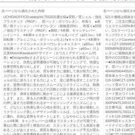
左ページから抽出された内容
右ページから抽出さ
UCHIDAOFFICEcatalogVol.75520共通仕様●背部／背シェル：強化
521※価格は税抜
プラスチック（PAGF）、背パッド：ポリウレタン、布張り ●座
です。ご注文の際は
部／座クッション：バイオウレタン（植物度25%）、布張り●肘部
リエステル100%
／強化プラスチック（PAGF）●脚部／4本脚、キャンチレバー、
い。□カラーバリエ
ハイシート、4本脚キャスター：スチール丸パイプ（φ22.2㎜）5本
ラック3ライトブル
回転脚：アルミニウム・ポリッシュ仕上げ●キャスター／4本脚キ
モンピンクCazet
ャスター：ナイロンキャスター/ウレタンキャスター（φ50㎜）5本
ートCZT-100NWCZT
回転脚：ナイロンキャスター/ウレタンキャスター（φ60㎜）川上
500NBPA環境
元美MotomiKawakamiデザイナー（カワカミデザインルーム/代
レタンに植物由来ポ
表）■Designedbyさまざまなシーンに合わせられる豊富なバリエ
気中のCO2増加と
ーションと、自然な姿勢遷移が可能なリクライニングで、快適な
ー■5本回転脚※図
仕事空間を創り出します。［カゼトラ］背と座がつながったシェ
す。背パッドタイプ
ル構造となっているため、背を倒す力に連動して座が前方に押し
484460590440520∼
上げられ、振り子に似た軌道を描くように動きます。変形したシ
背本体カラー注文番
ェルが元に戻ろうとする力によって、楽に姿勢を戻すことができ
118-100#CZT-100
ます。姿勢の変化に合わせたスムーズなリクライニングは、執務
パッド受ホワイト6-118
作業と思考やリラックスなどの活動との切り替えを自然に行うこ
118-151#CZT
とができ、身体を能動的に動かすことによる健康促進もサポート
ヌード受ホワイト6-118
します。また、座る人の体重に合わせて、リクライニング時の背
118-121#CZT-30
の押し返す力が調整されるオートセンシングメカニズムによっ
300PW¥75,00012
て、どなたにも快適な座り心地を実現します。背と座が連動した
注文番号品 名税抜価格
リクライニング美しいデザインの背シェルは、しなやかで通気性
400NW¥70,7001
に優れ、自由な姿勢をサポートします。しなやかにしなる背のシ
イト6-118-180#CZT
ェル4本脚、キャンチレバーは4脚までスタッキングが可能です。
400PB背キャス
重ねた際に座が浮く構造のため、スタッキングをしても座面を傷
ードナイロン受ホワイト6-
めることがありません。座面を傷めないスタッキング手元が変わ
ック6-118-111#C
らない自然な姿勢遷移座が前方に出る動きのため、リクライニン
112#CZT-150NWP