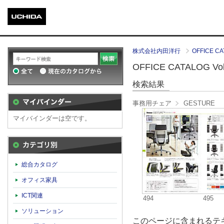
株式会社内田洋行
OFFICE CA
OFFICE CATALOG Vol.
検索結果
事務用チェア
GESTURE
マイバインダーは空です。
カテゴリ別
総合カタログ
オフィス家具
ICT関連
494
495
ソリューション
このページに含まれるテキ