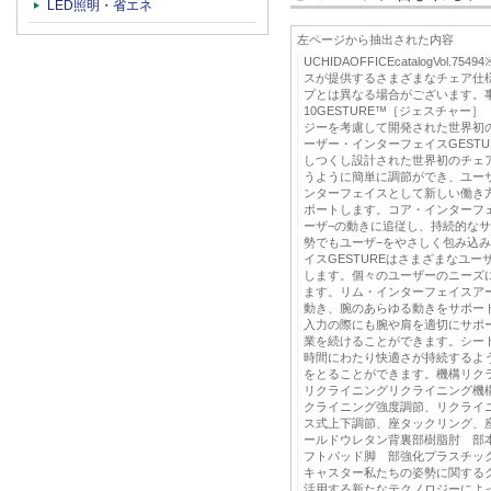
LED照明・省エネ
左ページから抽出された内容
UCHIDAOFFICEcatalogVol
スが提供するさまざまなチェア仕
プとは異なる場合がございます。
10GESTURE™［ジェスチャー
ジーを考慮して開発された世界初
ーザー・インターフェイスGEST
しつくし設計された世界初のチェ
うように簡単に調節ができ、ユー
ンターフェイスとして新しい働き
ポートします。コア・インターフ
ーザ−の動きに追従し、持続的な
勢でもユーザ−をやさしく包み込
イスGESTUREはさまざまなユ
します。個々のユーザーのニーズ
ます。リム・インターフェイスア
動き、腕のあらゆる動きをサポー
入力の際にも腕や肩を適切にサポ
業を続けることができます。シー
時間にわたり快適さが持続するよ
をとることができます。機構リク
リクライニングリクライニング機
クライニング強度調節、リクライ
ス式上下調節、座タックリング、
ールドウレタン背裏部樹脂肘 部
フトパッド脚 部強化プラスチッ
キャスター私たちの姿勢に関する
活用する新たなテクノロジーによ