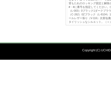
背もたれのロッキング固定と解除
#・#に番号を指定してください。
（L-003）0ブラック1ダークブ
（C-262）0Zブラック（L-8104
ールレザー張り（V-116）次亜
タイリッシュなシルエット。（＋
Copyright (C) UCHIDA