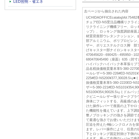
LED照明・省エネ
左ページから抽出された内容
UCHIDAOFFICEcatalogVol
チェアED-NS受注品機構リクラ
リクライニング機構フリー、ロッ
ップ）、ロッキング強度調節座面上
材質背座部ウレタンクッション、
部アルミニウム、ポリプロピレン、
ザー、ポリエステルクロス脚 部
げキャスター部ナイロンキャスター6
470645620∼690425∼495950
680470645490（座面）635（肘寸）6
ハイバックハイバック本革張りブ
品名税抜価格質量本革5-380-2270ED-
ールレザー5-380-226#ED-NS201¥3
225#ED-NS200¥377,3002
抜価格質量本革5-380-2220ED-NS1
ザー5-380-221#ED-NS101¥354,9
NS100¥354,90026.5㎏ミ
クビニールレザー張りダークブラ
身体にフィットする、高級感のあ
けた操作レバーで座面の上下やロ
た機能性を備えています。上下調
整ノブロッキングの強さを調節で
て最適な強さでお使いいただけま
圧迫を抑えた4軸シンクロメカを
ます。レバー操作により、任意の
下とロッキング固定肘掛け下側の
えます。座って右側のレバーで座