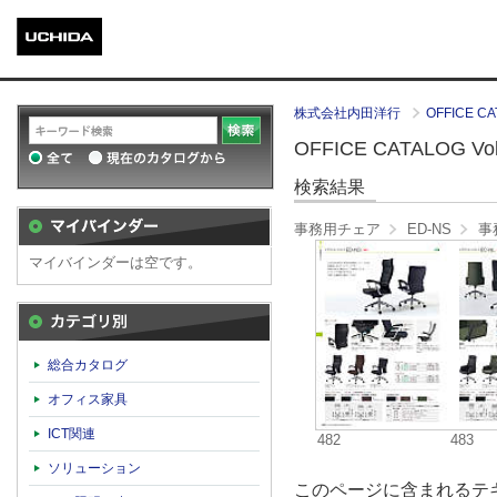
株式会社内田洋行
OFFICE CA
OFFICE CATALOG Vol.
検索結果
事務用チェア
ED-NS
事
マイバインダーは空です。
カテゴリ別
総合カタログ
オフィス家具
ICT関連
482
483
ソリューション
このページに含まれるテキ