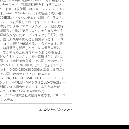
らせ／非常用9V電源●アンチパニック機能付セ
マナーモード（音量調整機能付）●リモコン
カードキー4枚付属E3Nパネルシステム、E3パ
ルGATEMANNeroは以下の製品に取り付け
P.396E3Nパネルシステムを掲載しております。
3パネルシステムを掲載しております。リモコン（送
専用デジタルドアロックのメリット鍵紛失時
録情報の削除や更新により、セキュリティを
理鍵穴がないため、ピッキングが不可能。侵
。防犯効果扉を閉めると施錠されるオートロ
トロック機能を解除することもできます。閉
ド・暗証番号を活用したキーレス運用が可能。
ーツが異なるため扉厚42㎜を超える場合は、
問い合わせください。※一部取り付けできな
詳しくは当社担当営業までお問い合わせくだ
ro5-508-8100¥63,000リモコン（送信ユニッ
）5-508-8200¥10,000※施工費は販売店ま
でお問い合わせください。MIWALA、
LAT-2A、LAL-2A、MAGOALLG、LHシリーズ
ーシンショーワMS・MMシブタニLC■交換対応一
対応できる場合があります。室内部室外部
フェア）はNXPB.V.の登録商標です。
リカ）はソニー株式会社の登録商標です。E3Nパネ
ルシステム