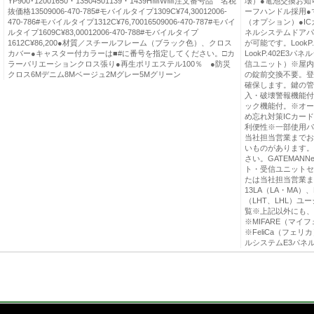
YP900･12001650・13504501139・1439H㎜W㎜注文番号品 名税
壊）●電池交換お知
抜価格13509006-470-785#モバイルタイプ1309C¥74,30012006-
ーフハンドル採用●
470-786#モバイルタイプ1312C¥76,70016509006-470-787#モバイ
（オプション）●IC
ルタイプ1609C¥83,00012006-470-788#モバイルタイプ
ネルシステムドアパネ
1612C¥86,200●材質／スチールフレーム（ブラック色）、クロス
が可能です。Look
カバー●キャスター付カラーは■#に番号を指定してください。□カ
LookP.402E
ラーバリエーションクロス張り●再生ポリエステル100％ ●防災
信ユニット）※屋内
クロス6Mデニム8Mベージュ2Mグレー5Mグリーン
の錠前交換不要。登
確保します。鍵の管
入・破壊警報機能付
ック機能付。※オー
め忘れ対策ICカー
利便性※一部使用パ
当社担当営業までお
いものがあります。
さい。GATEMANNe
ト・受信ユニットセット
たは当社担当営業ま
13LA（LA・MA）、
（LHT、LHL）ユ
覧※上記以外にも、
※MIFARE（マイ
※FeliCa（フェ
ルシステムE3パネ