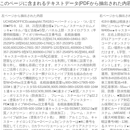
このページに含まれるテキストデータ(PDFから抽出された内容
左ページから抽出された内容
右ページから抽出さ
UCHIDAOFFICEcatalogVol.75418ローパーティション・つい立て
419※価格は税抜
09■PS-9、12、18、21型共通仕様●フレーム／スチールクロムメ
09ビニールレザー●
ッキ●パネル／塩ビ合板●G型／パネル上部・スタイログラス（半
W400㎜●キャスタ
透明樹脂板）アイボリW×H㎜注文番号品 名税抜価格
付、左右上部合計2カ
2100×1840Å1-357-2515PS-21型¥174,4001800×1840ı1-357-
2711アコーディオンスク
2525PS-18型¥162,5001200×1760Ç1-357-2533PS-12型
コーディオンスクリー
¥100,6001200×17601-357-2555PS-12G型¥101,400900×1760Î1-
り、広い場所から狭
357-2536PS-9型¥72,800900×1760´1-357-2545PS-9G型¥91,400Î
だけます。L字型、
´キャスター付ıキャスター付ÅÇ応接室、ミーティングルーム、休
ールマグネット付の
憩室などのオフィスの空きスペースを利用して簡単に設置でき、
オンスクリーン脚を
取り外し、移動も容易にできます。オフィススペースの有効利用
イントします。ジョ
にご活用ください。オフィススクリーンPS型1連タイプ3連タイプ
GATEMANNer
キャスター脚アジャスター脚クロスとパイプ支柱を組み合わせ
運用。室外部W78.6
た、シンプルで機能的なスクリーンです。オフィススクリーンSS
W78.8×H205×
型W×D×H㎜注文番号品 名税抜価格質量㎏900×380×17905-600-
単三形乾電池×4本、1
103#１連アジャスタSS-631A¥36,9005.0900×380×18205-600-104#
対応扉厚35∼55㎜
１連キャスターSS-631C¥39,3005.0■1連タイプ●材質／スクリー
回、防塵・防水性能（
ン：ポリエステル（防炎加工）、フレーム：スチールパイプφ22.2
ください。■製品仕
㎜（塗装ホワイト色）、脚部：アルミニウム、アジャスター：
ティションドア対応
PE■3連タイプW×D×H㎜注文番号品 名税抜価格質量㎏
ル採用ICカード認
1810×380×16705-600-105#３連キャスターSS-553¥67,30012.0●材
主要ICカード対応MI
質／スクリーン：ポリエステル（防炎加工）、フレーム：スチー
ステム（MIFARE
ルパイプφ19.1㎜（塗装ホワイト色）、脚部：アルミニウム、キャ
（最大40枚登録）
スター：ナイロン1ブルー2ベージュ3ピンクカラーは■#に番号を
暗証番号4桁∼12
指定してください。□カラーバリエーションインテリアスクリーン
るスマートパッド●