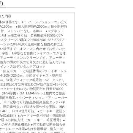
)
れた内容
き本体価格です。ローパーティション・つい立て
W1800㎜ ●最大開脚時W2000㎜／最小閉脚時
ー付、ストッパーなし、φ40㎜ ●マグネット
所H㎜注文番号品 名税抜価格16501-357-
リーン1N型¥129,60018001-357-2721ア
ン2N型¥146,900連結可能な独自の脚によ
い場所まで、オフィスに合わせてお使いいた
十字型、T字型など自由にレイアウトできるオ
アコーディオンスクリーンです。アコーディ
他方の脚の中央の切り欠きに差し込んでジョ
イント方法デジタルドアロック
o施工・組立ICカードと暗証番号の2ウェイキーレス
×H205×D25.6㎜、亜鉛ダイキャスト室内部
D31.6㎜、強化プラスチック乾電池1.5V アルカリ
日10回/1年定格電圧DC6V動作温度−15∼55℃
バックセット64㎜その他開閉耐久目安120000
IP54準拠）GATEMANNeroは屋内でご使用
様簡単施工ハイパーティションドア・ローパー
。※下記取付可能製品参照高感度タッチパネ
証、暗証番号入力で快適な操作性を実現。国内
FARE、FeliCa併用可能。●カードキー認証シ
・FeliCa対応）●カードキー個別登録・個別削除
●2通りの解錠方法（カードキー・暗証番号）●
桁、のぞき見防止機能付●光で動作状態を知らせ
オートロック機能●各種警報機能（侵入・破