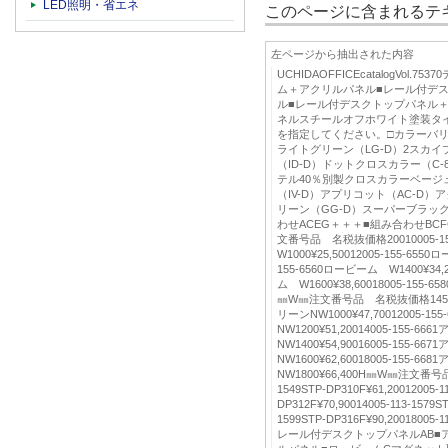
LED照明・省エネ
このページに含まれるテキ
左ページから抽出された内容
UCHIDAOFFICEcatalogVol.
ム＋アクリルパネル■レール付デ
ル■レール付デスクトップパネル
ネルスチールオフホワイト塗装タ
を指定してください。□カラーバ
ライトグリーン（LG-D）2スカイ
（ID-D）ドットクロスカラー（C-8
テル40％別製クロスカラーベージ
（IV-D）アプリコット（AC-D
リーン（GG-D）スーパーブラック
わせACEG＋＋＋■組み合わせBC
文番号品 名税抜価格20010005-
W1000¥25,50012005-155-6550
155-6560ロービーム W1400¥34,2
ム W1600¥38,60018005-155-
㎜W㎜注文番号品 名税抜価格14510
リーンNW1000¥47,70012005-
NW1200¥51,20014005-155-
NW1400¥54,90016005-155-
NW1600¥62,60018005-155-
NW1800¥66,400H㎜W㎜注文番号品
1549STP-DP310F¥61,20012005-1
DP312F¥70,90014005-113-1579ST
1599STP-DP316F¥90,20018005-1
レール付デスクトップパネルAB■