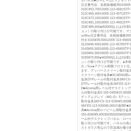
ルパネル■ロービームCマグネット
注文番号品 名税抜価格35010005-1
310C¥53,70012005-113-456□
312C¥65,40014005-113-457□
314C¥73,10016005-113-459□
316C¥81,10018005-113-460□
318C¥86,600●W2000以上
ョン）の取り付けが可能です。マ
㎜W㎜注文番号品 名税抜価格3501000
付き310S¥39,50012005-113-4
312S¥48,40014005-113-4570
314S¥55,50016005-113-4590
316S¥64,30018005-113-4600
318S¥70,800●W2000以上
ン）の取り付けが可能です。●本
さ／5㎜●アクリル樹脂フロスト仕上
ます。アッパースクリーン取付金具5-1
スクリーン取付金具■SCAENA
金具DTPレール付取付金具SKFC5-1
DTPレール付取付金具SKFE5-113-
E■Arcena用レール付デスクトッ
ル付取付金具5-155-0400¥15,40
ディアムグレイ（MG-D）5アッシ
取付金具SKFC5-113-5290¥5,
SKFE5-113-5300¥5,000片面
具■Arcena用ロービーム用取付金
155-6590¥9,40035035020065550
ール付デスクトップパネル・ロー
取り付けが可能です。パネルの高さ
ストガラス色なので圧迫感が最小