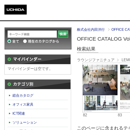
株式会社内田洋行
OFFICE CA
OFFICE CATALOG Vol.
検索結果
ラウンジファニチュア
LEM
マイバインダーは空です。
カテゴリ別
総合カタログ
オフィス家具
ICT関連
82
83
ソリューション
このページに含まれるテキ