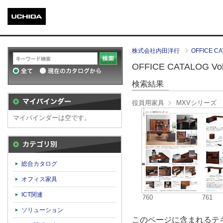
株式会社内田洋行
OFFICE CA
OFFICE CATALOG Vol.
検索結果
役員用家具
MXVシリーズ
マイバインダーは空です。
カテゴリ別
総合カタログ
オフィス家具
ICT関連
760
761
ソリューション
このページに含まれるテキ