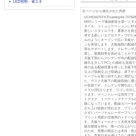
LED照明・省エネ
左ページから抽出された内容
UCHIDAOFFICEcatalogVol.
MXVシリーズ価値創造を第一とす
タイル、コミュニケーションに対
新しいスタイルです。重厚さを脱
求する新しいエグゼクティブのた
ルのようにオープンで広い天板が
ンを実現します。天板端部の配線
用をサポートします。クレデンザ
置し、業務効率を高めることがで
天板下部からクレデンザ内の配線
線孔を介してPCとの接続も容易
裕のある配線容量を持った天板下
立上げ収納立上げ収納は、床下か
ケーブルを取り回すために潤沢な
た、デスク天板下の配線収納に通
が容易です。クレデンザ脚引出し
クスが2列入ります。ワゴン引出し
ります。※ペントレーは別売です
トデスク、ミーティングテーブル
路になっています。配線カバーを
立ち上げ経路が現れます。プリン
さずにパーソナルレーザープリンタ
プリント用紙や交換用のトナーな
す。天板ウォールナット天然木突
板目模様を持ち、唯一の仕上がり
のため、実際の商品とは木目・色
また、直射日光を避けてのご使用