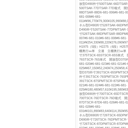
放型D490外寸500TSAK-66DTS
500TSAK-77DTSAR-77D複式 開
88DTSAR-88D6-681-006#6-681-00
681-008#6-681-
011#¥96,770¥79,300¥105,990¥8
ネル型D490外寸526TSAK-66DP
D490外寸526TSAK-77DPMTSA
寸526TSAK-88DPMTSAR-88DPM6-6
007#6-681-010#6-681-008#6-681-
011#¥254,330¥88,220¥276,090¥9
H1975（5段）H2275（6段）H
棚奥行㎜単 立連 立棚奥行㎜単 
寸375TSCK-65STSCR-65S単式
76STSCR-76S単式 開放型D370外寸
681-020#6-681-023#6-681-021#6-
025#¥67,150¥52,240¥74,250¥5
型D370外寸391TSCK-65SPMTS
外寸391TSCK-76SPMTSCR-7
391TSCK-87SPMTSCR-87SPM6-681
021#6-681-024#6-681-022#6-681-
025#¥180,480¥57,610¥195,580¥
放型D690外寸700TSCK-65DTS
700TSCK-76DTSCR-76D複式 
87DTSCR-87D6-681-026#6-681-02
681-028#6-681-
031#¥101,890¥83,640¥114,350¥
ネル型D690外寸726TSCK-65DP
D690外寸726TSCK-76DPMTS
寸726TSCK-87DPMTSCR-87DPM6-6
027#6-681-030#6-681-028#6-681-