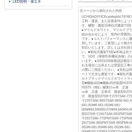
LED照明・省エネ
左ページから抽出された内容
UCHIDAOFFICEcatalogVol
工料・運賃、また設置条件によっ
す。棚類・書架16単柱式書架TS
●マイルドホワイト、マイルドブ
組み合わせにより、室内の雰囲気
です。●コストパフォーマンスに
用しています。ご要望により耐久
対応いたします。詳しくは当社担
い。■単柱式書架TS型●本体は抗
で、VOC（揮発性有機化合物）
います。●JISS1039規格認証製
れる場合には床または壁固定工事
の際にご指定ください。●支柱は
ートで丈夫な書架です。■複柱式書
ルドブラックマイルドホワイトマイ
型■棚板d220■棚板d320姿図H197
H2575（8段）棚奥行㎜単 立
㎜単 立連 立単式 開放型D270外寸2
式 開放型D270外寸275TSAK-77
寸275TSAK-88STSAR-88S6-681-00
681-004#6-681-002#6-681-
005#¥64,590¥50,070¥69,640¥5
型D270外寸291TSAK-66SPMTS
寸291TSAK-77SPMTSAR-77
291TSAK-88SPMTSAR-88SPM6-681
001#6-681-004#6-681-002#6-681-
005#¥160,530¥54,530¥173,420¥