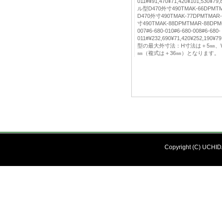
011#¥91,470¥71,420¥101,530¥7
ル型D470外寸490TMAK-66DPM
D470外寸490TMAK-77DPMTM
寸490TMAK-88DPMTMAR-88DPM6-6
007#6-680-010#6-680-008#6-680-
011#¥232,690¥71,420¥252,190¥
型の最大外寸法：H寸法は＋5㎜、W
㎜（複式は＋36㎜）となります。
Copyright (C) UCHIDA