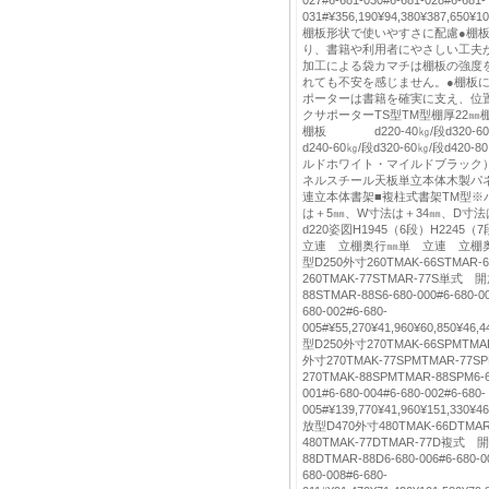
031#¥356,190¥94,380¥387,650¥
棚板形状で使いやすさに配慮●棚
り、書籍や利用者にやさしい工夫
加工による袋カマチは棚板の強度
れても不安を感じません。●棚板
ポーターは書籍を確実に支え、位
クサポーターTS型TM型棚厚22㎜
棚板 d220-40㎏/段d320-
d240-60㎏/段d320-60㎏/段d4
ルドホワイト・マイルドブラック）
ネルスチール天板単立本体木製パ
連立本体書架■複柱式書架TM型※
は＋5㎜、W寸法は＋34㎜、D寸法
d220姿図H1945（6段）H224
立連 立棚奥行㎜単 立連 立棚
型D250外寸260TMAK-66STMA
260TMAK-77STMAR-77S単式 
88STMAR-88S6-680-000#6-680-00
680-002#6-680-
005#¥55,270¥41,960¥60,850¥4
型D250外寸270TMAK-66SPMT
外寸270TMAK-77SPMTMAR-7
270TMAK-88SPMTMAR-88SPM6-68
001#6-680-004#6-680-002#6-680-
005#¥139,770¥41,960¥151,330¥
放型D470外寸480TMAK-66DTM
480TMAK-77DTMAR-77D複式 
88DTMAR-88D6-680-006#6-680-00
680-008#6-680-