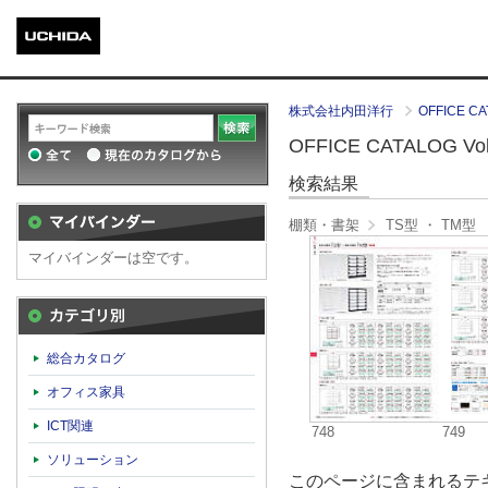
株式会社内田洋行
OFFICE CA
OFFICE CATALOG Vol.
検索結果
棚類・書架
TS型 ・ TM型
マイバインダーは空です。
カテゴリ別
総合カタログ
オフィス家具
ICT関連
748
749
ソリューション
このページに含まれるテキ