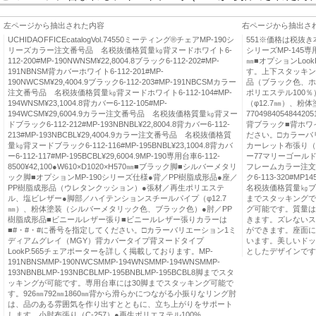
左ページから抽出された内容
右ページから抽出さ
UCHIDAOFFICEcatalogVol.74550ミーティング®チェアMP-190シ
551※価格は税抜き
リーズカラー注文番号品 名税抜価格質量㎏背ヌードホワイト6-
シリーズMP-145専用台車
112-200#MP-190NWNSM¥22,8004.8ブラック6-112-202#MP-
㎜■オプションLoo
191NBNSM背カバーホワイト6-112-201#MP-
す。上下スタッキング
190NWCSM¥29,4004.9ブラック6-112-203#MP-191NBCSMカラー
品（ブラック色、ホ
注文番号品 名税抜価格質量㎏背ヌードホワイト6-112-104#MP-
ポリエステル100
194WNSM¥23,1004.8背カバー6-112-105#MP-
（φ12.7㎜）、
194WCSM¥29,6004.9カラー注文番号品 名税抜価格質量㎏背ヌー
77049840548442
ドブラック6-112-212#MP-193NBNBL¥22,8004.8背カバー6-112-
背ブラック■背ホワ
213#MP-193NBCBL¥29,4004.9カラー注文番号品 名税抜価格質
ださい。□カラーバ
量㎏背ヌードブラック6-112-116#MP-195BNBL¥23,1004.8背カバ
カーレット布張り（C
ー6-112-117#MP-195BCBL¥29,6004.9MP-190専用台車6-112-
ー77マリーゴール
8500¥42,100●W610×D1020×H570㎜■ブラック脚■シルバーメタリ
フレームカラー注文
ック脚■オプションMP-190シリーズ仕様●背／PP樹脂成形品●座／
ク6-113-320#M
PP樹脂成形品（ウレタンクッション）●張材／再生ポリエステ
名税抜価格質量㎏ブラック6
ル、塩ビレザー●脚部／ハイテンションスチールパイプ（φ12.7
までスタッキングで
㎜）、粉体塗装（シルバーメタリック色、ブラック色）●肘／PP
グ可能です。質量は
樹脂成形品■ビニールレザー張り■ビニールレザー張りカラーは
きます。ズレないス
■#・#・#に番号を指定してください。□カラーバリエーション1ミ
ができます。座面に
ディアムグレイ（MGY）背カバータイプ背ヌードタイプ
います。美しいドッ
LookP.565チェアポーターを詳しく掲載しております。MP-
としたデザインです
191NBNSMMP-190NWCSMMP-194WNSMMP-194WNSMMP-
193NBNBLMP-193NBCBLMP-195BNBLMP-195BCBL8脚までスタ
ッキングが可能です。専用台車には30脚までスタッキング可能で
す。926㎜792㎜1860㎜背から滑らかにつながる小振りなリング肘
は、品のある雰囲気を作り出すとともに、立ち上がりをサポート
します。小肘布張り（C-257）●再生ポリエステル100%