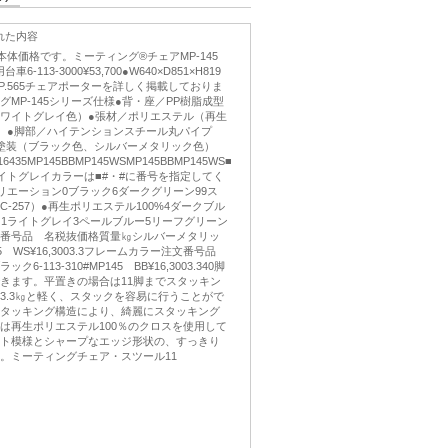
れた内容
本体価格です。ミーティング®チェアMP-145
6-113-3000¥53,700●W640×D851×H819
kP.565チェアポーターを詳しく掲載しておりま
MP-145シリーズ仕様●背・座／PP樹脂成型
ワイトグレイ色）●張材／ポリエステル（再生
％）●脚部／ハイテンションスチール丸パイプ
粉体塗装（ブラック色、シルバーメタリック色）
0516435MP145BBMP145WSMP145BBMP145WS■
イトグレイカラーは■#・#に番号を指定してく
リエーション0ブラック6ダークグリーン99ス
-257）●再生ポリエステル100%4ダークブル
ド1ライトグレイ3ペールブルー5リーフグリーン
番号品 名税抜価格質量㎏シルバーメタリッ
P145 WS¥16,3003.3フレームカラー注文番号品
-113-310#MP145 BB¥16,3003.340脚
きます。平置きの場合は11脚までスタッキン
3.3㎏と軽く、スタックを容易に行うことがで
タッキング構造により、綺麗にスタッキング
は再生ポリエステル100％のクロスを使用して
ト模様とシャープなエッジ形状の、すっきり
。ミーティングチェア・スツール11