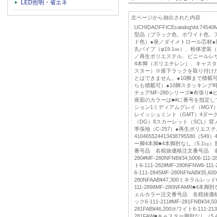
LED照明・省エネ
左ページから抽出された内容
UCHIDAOFFICEcatalogVol.7
型品（ブラック色、ホワイト色、
ド色）●座／ダイメトロール芯材
丸パイプ（φ19.1㎜）、粉体塗装
／再生ポリエステル、ビニールレザ
4本脚（ポリエチレン）、キャスタ
スター）※座下ラックを取り付け
とはできません。●10脚まで積載
らも積載可）●10脚スタッキング時
チェアMF-280シリーズ■布張り
座面のカラーは■#に番号を指定し
ション1ミディアムグレイ（MGY）
レイッシュミント（GMT）4ダー
（DG）8スカーレット（SCL）
準張地（C-257）●再生ポリエステル
410465524413438795580（549
ー脚4本脚■4本脚肘なし（5.1㎏
番号品 名税抜価格注文番号品 名税
280#MF-280NFNB¥34,5006-111-
ト6-111-282#MF-280NFNW6-1
6-111-2845MF-280NFNAB¥35,600
280NFAAB¥47,300ミネラルレッド6-
111-2898MF-280NFAMR■4本
ェルカラー注文番号品 名税抜価
ック6-111-211#MF-281FNB¥34,50
281FAB¥46,200ホワイト6-111-213
281FAW■キャスター脚肘なし（5