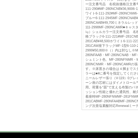
ー注文番号品 名税抜価格注文番号
111-290#MF-280NCNB¥36,9006-
ワイト6-111-292#MF-280NCNW6
ブルー6-111-2945MF-280NCNAB¥37
280NCAAB¥49,700ミネラルレッド6-
111-2998MF-280NCAMR■キ
㎏）シェルカラー注文番号品 名
格ブラック6-111-221#MF-281CNB¥3
281CAB¥48,500ホワイト6-111-223
281CAW座下ラックMF-1型6-110-28
2999¥50,800※（）内は肘なし※MF
280NFAAB・MF-280NCNAB・
シュミント色、MF-280NFNMR・MF
280NCNMR・MF-280NCAM
す。※床置きの場合は４脚までス
ラーは■#に番号を指定してくださ
ニールレザー張り（V-119）0グ
ーン座の芯材にはダイメトロール
用。荷重を“面”で支える布製のバ
ッション性能と優れた通気性、耐
着座時MF-280NFNWMF-281FNWM
281CABMF-280NFAABMF-280
ング次亜塩素酸対応Renewalミ