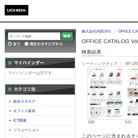
株式会社内田洋行
OFFICE CA
OFFICE CATALOG Vol.
検索結果
ミーティングチェア
MF-2
マイバインダーは空です。
カテゴリ別
総合カタログ
オフィス家具
ICT関連
540
541
ソリューション
このページに含まれるテキ