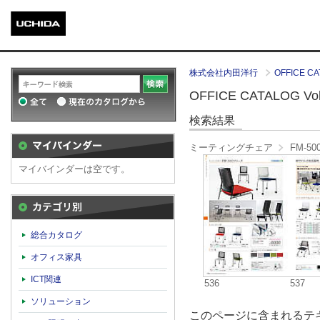
株式会社内田洋行
OFFICE CA
OFFICE CATALOG Vol.
検索結果
ミーティングチェア
FM-5
マイバインダーは空です。
カテゴリ別
総合カタログ
オフィス家具
ICT関連
536
537
ソリューション
このページに含まれるテキ