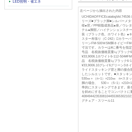
LED照明・省エネ
左ページから抽出された内容
UCHIDAOFFICEcatalogVol.
リーズ■ブラック脚■シルバーメタリ
様●背／PP樹脂成形品●座／ウレ
テル●脚部／ハイテンションスチール
装（ブラック色、ホワイト色）●
スター布張り（C-242）□カラ
リーンFM-500ＷSM脚ネイビーFM
寸法です。カラーは#に番号を指
号品 名税抜価格質量㎏ブラック6-112
¥33,9006.1ホワイト6-112-50
品 名税抜価格質量㎏ブラック6-112-
¥33,9006.10グレイ6グリーン
ライドスタッキング背と脚の接合
したシルエットです。■スタッキ
530㎜＋（n−1）×210㎜ n=
脚の場合、 530＋（5−1）×210
率的にスタッキングできます。座
を斜めにすることでコンパクトに
40849442353081044553653021
グチェア・スツール11