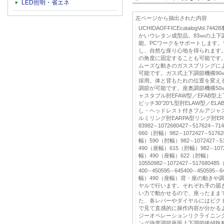
LED照明・省エネ
左ページから抽出された内容
UCHIDAOFFICEcatalogVol
かいウレタン成型品。83㎜の上下
能。PCワークをサポートします
し、自然な座り心地を得られます
の角度に固定することも可能です。
ムーズな動きのガススプリングに
可能です。ガス式上下調節機構90
採用。体と背もたれの位置を変え
調節が可能です。座奥調節機構50
ャスタブル肘EFAW型／EFAB型上下
ピッチ30°20°L型肘ELAW型／
し・ヘッドレスト付きフルアジャスタ
ルミリング肘EARPA型リング肘ER
83982∼1072680427∼517624
660（肘幅）982∼1072427∼5176
幅）590（肘幅）982∼1072427∼5
490（座幅）615（肘幅）982∼10724
幅）490（座幅）622（肘幅）
10550982∼1072427∼517680
400∼450595∼645400∼450595∼6
幅）490（座幅）背・座の動きや
ヤルで行います。それぞれ手の届
い力で動かせるので、座ったまま
た、各レバーやダイヤルにはピク
で見て直感的に操作内容が分かる
ジーオペレーションリクライニン
ング強度調節座面上下調節後傾執