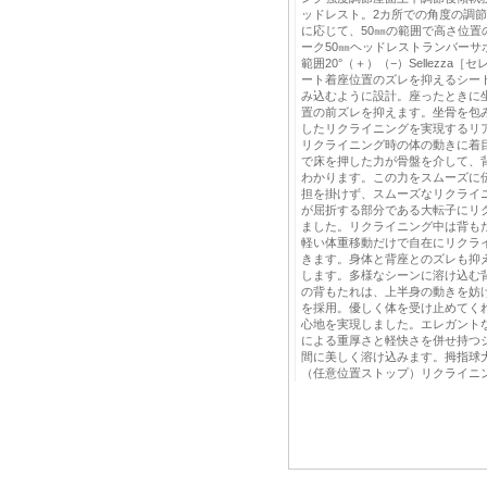
ッドレスト。2カ所での角度の調
に応じて、50㎜の範囲で高さ位置
ーク50㎜ヘッドレストランバーサ
範囲20°（＋）（−）Sellezz
ート着座位置のズレを抑えるシー
み込むように設計。座ったときに
置の前ズレを抑えます。坐骨を包
したリクライニングを実現するリ
リクライニング時の体の動きに着
で床を押した力が骨盤を介して、
わかります。この力をスムーズに
担を掛けず、スムーズなリクライ
が屈折する部分である大転子にリ
ました。リクライニング中は背も
軽い体重移動だけで自在にリクラ
きます。身体と背座とのズレも抑
します。多様なシーンに溶け込む
の背もたれは、上半身の動きを妨
を採用。優しく体を受け止めてく
心地を実現しました。エレガント
による重厚さと軽快さを併せ持つ
間に美しく溶け込みます。拇指球
（任意位置ストップ）リクライニ