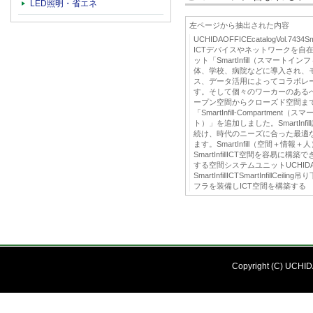
LED照明・省エネ
左ページから抽出された内容
UCHIDAOFFICEcatalogVol.74
ICTデバイスやネットワークを自
ット「SmartInfill（スマート
体、学校、病院などに導入され、
ス、データ活用によってコラボレ
す。そして個々のワーカーのある
ープン空間からクローズド空間ま
「SmartInfill-Compartme
ト）」を追加しました。SmartInf
続け、時代のニーズに合った最適
ます。SmartInfill（空間＋情
SmartInfillICT空間を容易に
する空間システムユニットUCHID
SmartInfillICTSmartInfill
フラを装備しICT空間を構築する
Copyright (C) UCHIDA