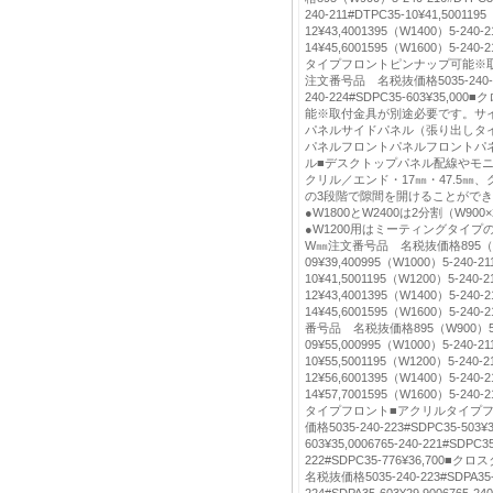
240-211#DTPC35-10¥41,500119
12¥43,4001395（W1400）5-240-2
14¥45,6001595（W1600）5-240-
タイプフロントピンナップ可能※
注文番号品 名税抜価格5035-240-223#
240-224#SDPC35-603¥35
能※取付金具が別途必要です。サ
パネルサイドパネル（張り出しタ
パネルフロントパネルフロントパ
ル■デスクトップパネル配線やモ
クリル／エンド・17㎜・47.5㎜、
の3段階で隙間を開けることがで
●W1800とW2400は2分割（W90
●W1200用はミーティングタイ
W㎜注文番号品 名税抜価格895（W900
09¥39,400995（W1000）5-240-21
10¥41,5001195（W1200）5-240-2
12¥43,4001395（W1400）5-240-2
14¥45,6001595（W1600）5-240-
番号品 名税抜価格895（W900）5-24
09¥55,000995（W1000）5-240-21
10¥55,5001195（W1200）5-240-2
12¥56,6001395（W1400）5-240-2
14¥57,7001595（W1600）5-240-
タイプフロント■アクリルタイプ
価格5035-240-223#SDPC35-503¥3
603¥35,0006765-240-221#SDPC35
222#SDPC35-776¥36,70
名税抜価格5035-240-223#SDPA35-5
224#SDPA35-603¥29,9006765-24