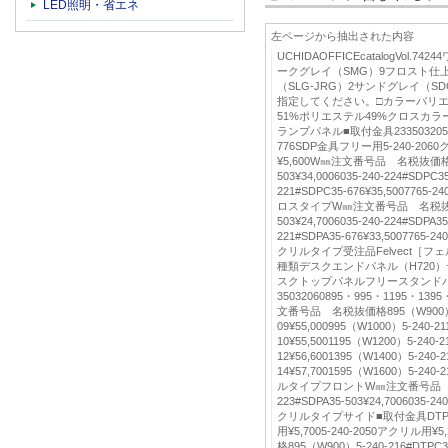
LED照明・省エネ
左ページから抽出された内容
UCHIDAOFFICEcatalogVol.
ークグレイ（SMG）9フロスト仕
（SLG-JRG）2サンドグレイ（S
指定してください。□カラーバリ
51%ポリエステル49%クロスカラー
ランプパネル■取付金具23350320503
776SDP金具フリー用5-240-2060
¥5,600W㎜注文番号品 名税抜価格503
503¥34,0006035-240-224#SDPC35
221#SDPC35-676¥35,5007765-24
ロスタイプW㎜注文番号品 名税抜価格50
503¥24,7006035-240-224#SDPA35
221#SDPA35-676¥33,5007765-24
クリルタイプ受注品Felvect［
種類デスクエンドパネル（H720）
スクトップパネルフリースタンド
35032060895・995・1195・1395
文番号品 名税抜価格895（W900）5-2
09¥55,000995（W1000）5-240-21
10¥55,5001195（W1200）5-240-2
12¥56,6001395（W1400）5-240-2
14¥57,7001595（W1600）5-240-
ルタイプフロントW㎜注文番号品 名税
223#SDPA35-503¥24,7006035-24
クリルタイプサイド■取付金具DTP金
用¥5,7005-240-2050アクリル
格895（W900）5-240-216#DTPC3