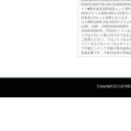
676¥33,5007765-240-222#SD
イド■取付金具SDP金具エンド用5-240-
2030アクリル用¥5,000※2分
付金具が2セット必要となります。DT
ロス用¥5,8005-240-2010アクリル用
1195・1395・1595233503205
150350320676・77623サ
イプはフロント取り付けができま
ご使用ください。フロントパネル
イドパネルフロントパネルサイド
プ可能ピンナップ可能※取付金具
別途必要です。※取付金具が別途
Copyright (C) UCHIDA