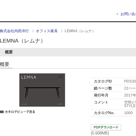
お問い合
株式会社内田洋行
オフィス家具
LEMNA（レムナ）
LEMNA（レムナ）
概要
概要
カタログID
PDS30
総ページ数
22ペ
発行年月
2017
コメント
空間と
STYL
カタログNo.
1000
(5.608MB)