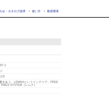
わせ・カタログ請求
使い方
推奨環境
97-1
ージ
年2月
響きあう、LEMNAというインテリア。FREE
E TABLE SYSTEM［レムナ］