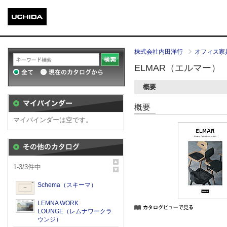
株式会社内田洋行
オフィス家
ELMAR（エルマー）
概要
概要
マイバインダーは空です。
1
-
3
/
3
件中
Schema（スキーマ）
LEMNA WORK
LOUNGE（レムナワークラ
ウンジ）